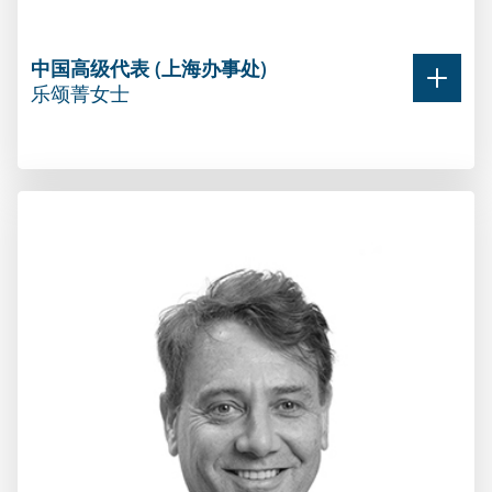
Group)控股。陈先生还涉足高等教育领域。
从1989年到2002年，陈先生在香港和澳大利亚的
中国高级代表 (上海办事处)
多家上市公司和国际律师事务所担任高级职位，
乐颂菁女士
包括铭德和阔思等律所。
他持有墨尔本大学法律硕士学位。
中国高级代表 (上海办事处)
陈先生常驻香港，协助乐筹金融集团拓展大中华
乐颂菁女士
地区的业务。
乐颂菁女士之前在澳大利亚本国为昆士兰州政府
贸易投资代表处(中国)工作，担任商业开发官兼翻
译员。乐女士主要负责澳中之间的政府关系与商
业开发工作。