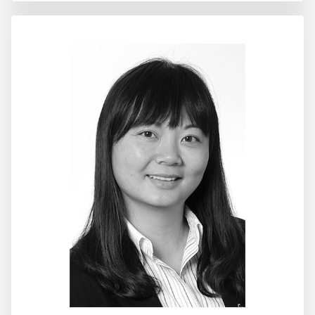
亚洲总监
陈鸿飞先生–法学硕士
陈鸿飞先生现任香港乐筹金融董事。
他拥有近30年的跨境投资交易咨询经验，为来自
中国大陆、香港、澳大利亚和美国的公司提供咨
询服务，并同时具备在澳大利亚和中国执业的律
师资格。
陈先生工作经验包括担任澳大利亚证券交易所
(ASX)上市公司的董事和公司秘书。此前，他是一
家大型香港上市公司的企业顾问董事，并担任中
国
深圳威新软件科技有限公司董事和总经理；该公
司是一家位于中国深圳高科技产业园的房地产开
发公司，由新加坡星狮集团(Fraser and Neave