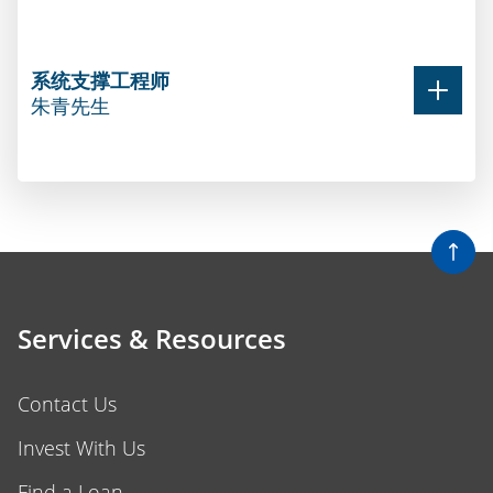
系统支撑工程师
朱青先生
系统支撑工程师
朱青先生
2011年，朱青先生开始了自己在乐筹金融的职业
生涯。朱青在IT基础架构支撑和开发方面积累了
11年以上的丰富经验，朱青先生之前在中国电信
Services & Resources
工作过七年，担任IT支撑工程师，加盟乐筹金融前
还在澳大利亚多家公司从事IT支撑工作。
Contact Us
Invest With Us
Find a Loan