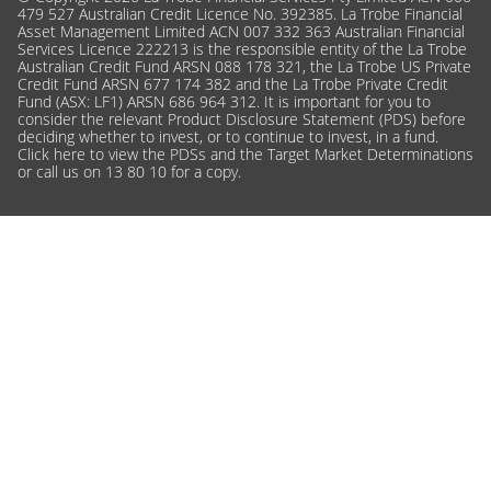
479 527 Australian Credit Licence No. 392385. La Trobe Financial
Asset Management Limited ACN 007 332 363 Australian Financial
Services Licence 222213 is the responsible entity of the La Trobe
Australian Credit Fund ARSN 088 178 321, the La Trobe US Private
Credit Fund ARSN 677 174 382 and the La Trobe Private Credit
Fund (ASX: LF1) ARSN 686 964 312. It is important for you to
consider the relevant Product Disclosure Statement (PDS) before
deciding whether to invest, or to continue to invest, in a fund.
Click here
to view the PDSs and the Target Market Determinations
or call us on 13 80 10 for a copy.